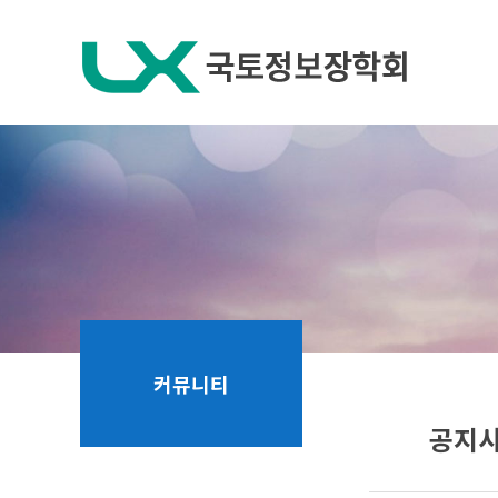
탑메뉴 바로가기
본문 바로가기
커뮤니티
공지
공지사항