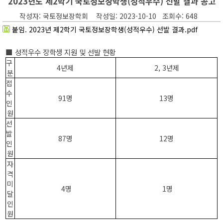
2023년도 제2학기 국토정보장학생(성적우수) 선발 결과 공고
작성자: 국토정보장학회 작성일: 2023-10-10 조회수: 648
붙임. 2023년 제2학기 국토정보장학생(성적우수) 선발 결과.pdf
■ 성적우수 장학생 지원 및 선발 현황
구
4년제
2, 3년제
분
접
수
91명
13명
인
원
선
발
87명
12명
인
원
자
격
미
4명
1명
달
인
원