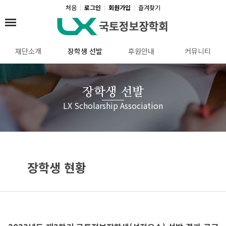
탑메뉴 바로가기
본문 바로가기
처음
|
로그인
|
회원가입
|
즐겨찾기
재단소개
장학생 선발
후원안내
커뮤니티
장학생 선발
LX Scholarship Association
장학생 현황